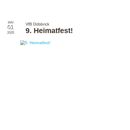
MAI
VfB Döbbrick
01
9. Heimatfest!
2025