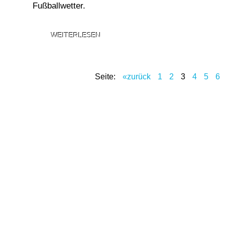
Fußballwetter.
WEITERLESEN
Seite:
«zurück
1
2
3
4
5
6