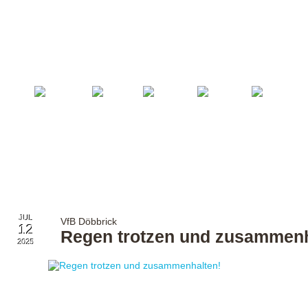
Startseite
Fußball
Billard
Volleyball
Verein
JUL
VfB Döbbrick
12
Regen trotzen und zusammenh
2025