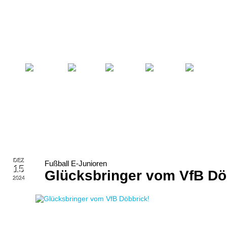
Startseite
Fußball
Billard
Volleyball
Verein
DEZ
Fußball E-Junioren
15
Glücksbringer vom VfB Dö
2024