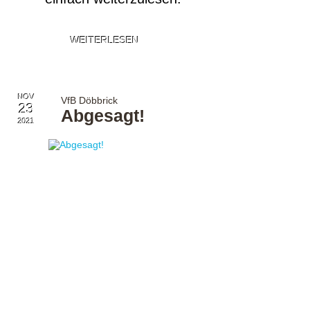
WEITERLESEN
NOV
VfB Döbbrick
23
Abgesagt!
2021