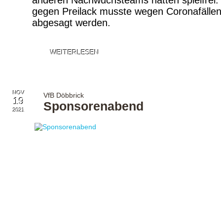
anderen Nachwuchsteams hatten spielfrei.
gegen Preilack musste wegen Coronafälle
abgesagt werden.
WEITERLESEN
NOV
VfB Döbbrick
19
Sponsorenabend
2021