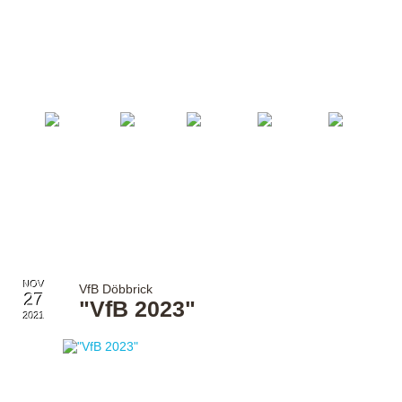
Startseite
Fußball
Billard
Volleyball
Verein
NOV
VfB Döbbrick
27
"VfB 2023"
2021