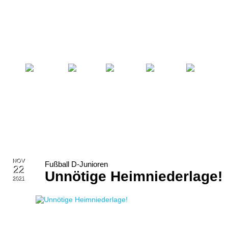
Startseite
Fußball
Billard
Volleyball
Verein
NOV
Fußball D-Junioren
22
Unnötige Heimniederlage!
2021