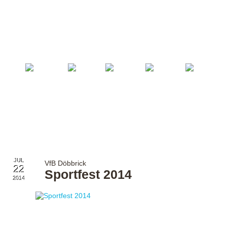
Startseite
Fußball
Billard
Volleyball
Verein
JUL
VfB Döbbrick
22
Sportfest 2014
2014