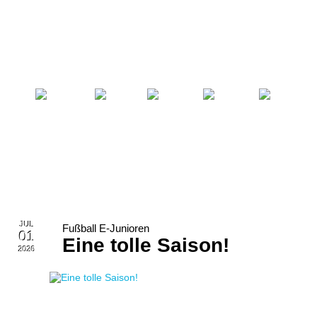
Startseite
Fußball
Billard
Volleyball
Verein
JUL
Fußball E-Junioren
01
Eine tolle Saison!
2026