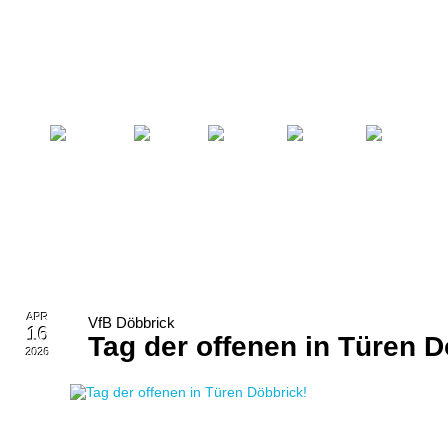
Startseite
Fußball
Billard
Volleyball
Verein
APR
VfB Döbbrick
16
Tag der offenen in Türen D
2026