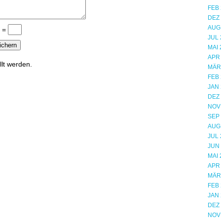
FEB 
DEZ
AUG
7 =
JUL 
MAI 
APR
llt werden.
MÄR
FEB 
JAN 
DEZ
NOV
SEP
AUG
JUL 
JUN
MAI 
APR
MÄR
FEB 
JAN 
DEZ
NOV