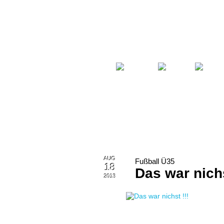
Startseite
Fußball
Billard
AUG
Fußball Ü35
18
Das war nichs
2013