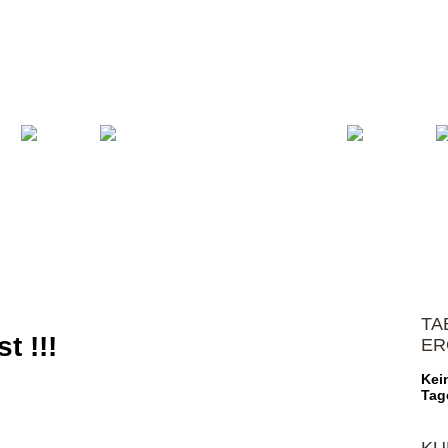
Volleyball
Verein
Shop
Spons
TA
t !!!
ER
Kei
Tag