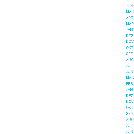
JUL 
JUN
MAI 
APR
MÄR
JAN 
DEZ
NOV
OKT
SEP
AUG
JUL 
JUN
MAI 
FEB 
JAN 
DEZ
NOV
OKT
SEP
AUG
JUL 
JUN