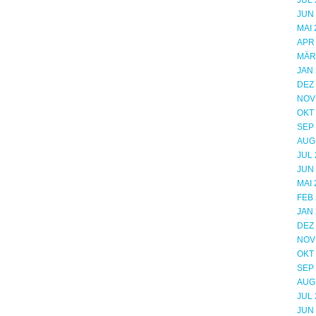
JUL 
JUN
MAI 
APR
MÄR
JAN 
DEZ
NOV
OKT
SEP
AUG
JUL 
JUN
MAI 
FEB 
JAN 
DEZ
NOV
OKT
SEP
AUG
JUL 
JUN