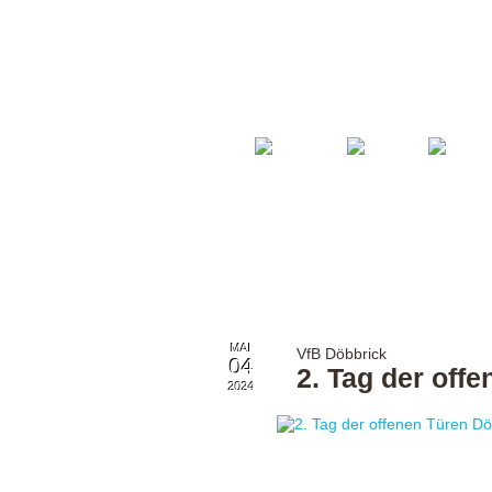
Startseite
Fußball
Billard
MAI
VfB Döbbrick
04
2. Tag der off
2024