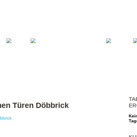
Volleyball
Verein
Shop
Spons
TA
enen Türen Döbbrick
ER
Kei
Tag