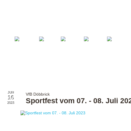
Startseite
Fußball
Billard
Volleyball
Verein
JUN
VfB Döbbrick
16
Sportfest vom 07. - 08. Juli 20
2023