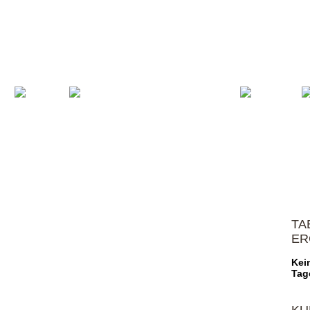
Volleyball
Verein
Shop
Spons
TA
ER
Kei
Tag