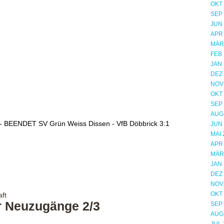
OKT
SEP
JUN
APR
MÄR
FEB 
JAN 
DEZ
NOV
OKT
SEP
AUG
6 - BEENDET SV Grün Weiss Dissen - VfB Döbbrick 3:1
JUN
MAI 
APR
MÄR
JAN 
DEZ
NOV
OKT
ft
r Neuzugänge 2/3
SEP
AUG