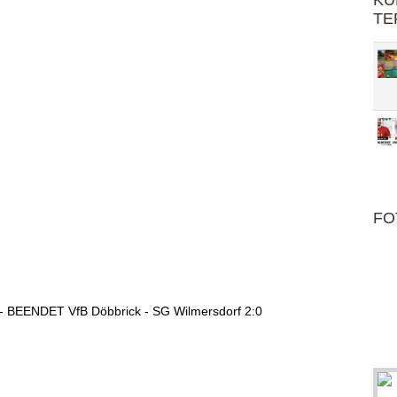
KU
TE
FO
6 - BEENDET VfB Döbbrick - SG Wilmersdorf 2:0