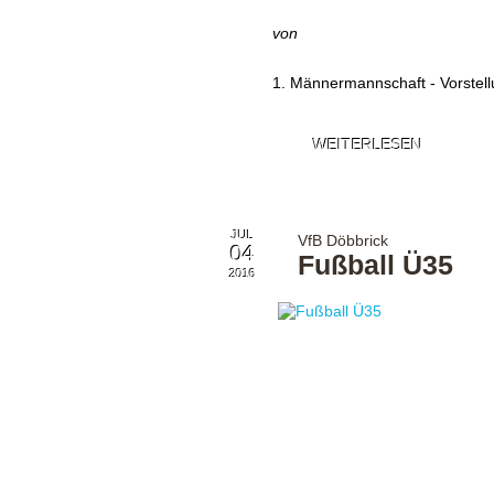
von
1. Männermannschaft - Vorstel
WEITERLESEN
JUL
VfB Döbbrick
04
Fußball Ü35
2016