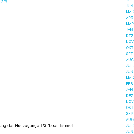
JUL 
JUN
MAI 
APR
MÄR
JAN 
DEZ
NOV
OKT
SEP
AUG
JUL 
JUN
MAI 
FEB 
JAN 
DEZ
NOV
OKT
SEP
AUG
lung der Neuzugänge 1/3 "Leon Blümel"
JUL 
JUN