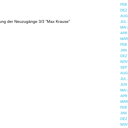
FEB 
DEZ
AUG
lung der Neuzugänge 3/3 "Max Krause"
JUL 
MAI 
APR
MÄR
FEB 
JAN 
DEZ
NOV
SEP
AUG
JUL 
JUN
MAI 
APR
MÄR
FEB 
JAN 
DEZ
NOV