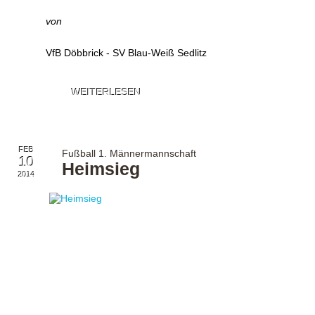
von
VfB Döbbrick - SV Blau-Weiß Sedlitz
WEITERLESEN
FEB
Fußball 1. Männermannschaft
10
Heimsieg
2014