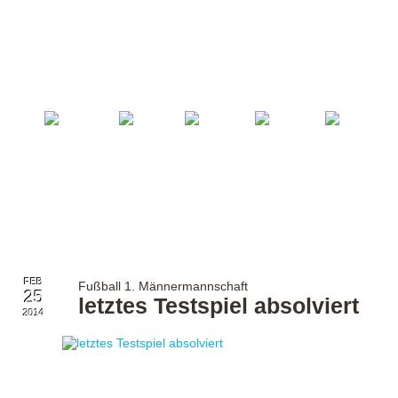
Startseite
Fußball
Billard
Volleyball
Verein
FEB
Fußball 1. Männermannschaft
25
letztes Testspiel absolviert
2014