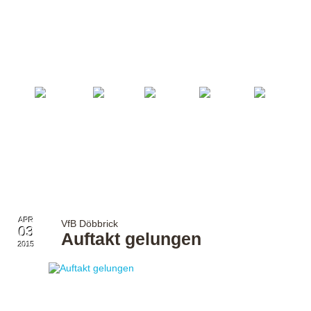
Startseite
Fußball
Billard
Volleyball
Verein
APR
VfB Döbbrick
03
Auftakt gelungen
2015