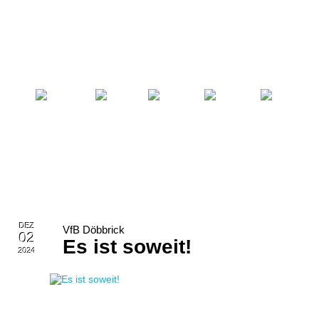
Startseite
Fußball
Billard
Volleyball
Verein
DEZ
VfB Döbbrick
02
Es ist soweit!
2024