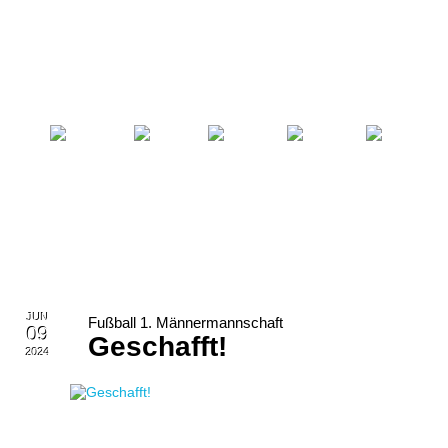
Startseite
Fußball
Billard
Volleyball
Verein
JUN
Fußball 1. Männermannschaft
09
Geschafft!
2024