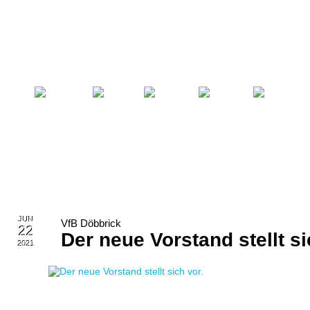
Startseite
Fußball
Billard
Volleyball
Verein
JUN
VfB Döbbrick
22
Der neue Vorstand stellt si
2021