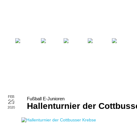
Startseite
Fußball
Billard
Volleyball
Verein
FEB
Fußball E-Junioren
29
Hallenturnier der Cottbus
2020