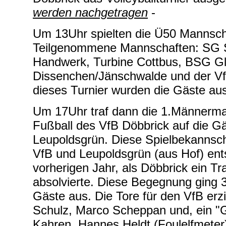
werden nachgetragen
-
Um 13Uhr spielten die Ü50 Mannscha
Teilgenommene Mannschaften: SG 
Handwerk, Turbine Cottbus, BSG G
Dissenchen/Jänschwalde und der Vf
dieses Turnier wurden die Gäste au
Um 17Uhr traf dann die 1.Männerma
Fußball des VfB Döbbrick auf die G
Leupoldsgrün. Diese Spielbekannsc
VfB und Leupoldsgrün (aus Hof) ent
vorherigen Jahr, als Döbbrick ein Tra
absolvierte. Diese Begegnung ging 
Gäste aus. Die Tore für den VfB erz
Schulz, Marco Scheppan und, ein "G
Kahren, Hannes Heldt (Foulelfmeter