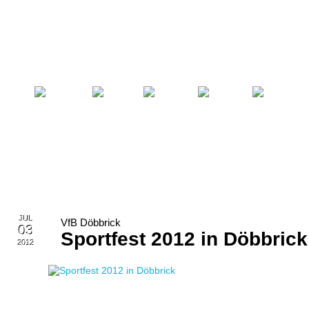
Startseite
Fußball
Billard
Volleyball
Verein
JUL
VfB Döbbrick
03
Sportfest 2012 in Döbbrick
2012