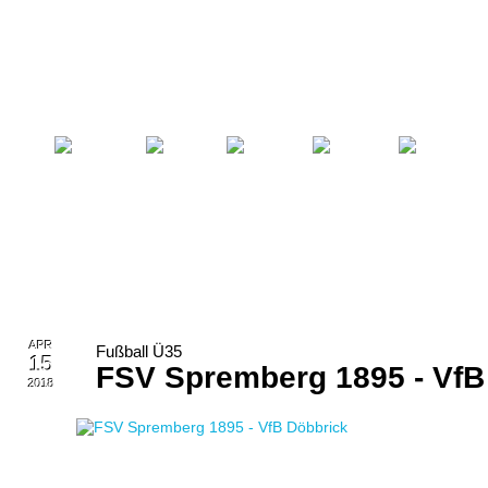
Startseite
Fußball
Billard
Volleyball
Verein
APR
Fußball Ü35
15
FSV Spremberg 1895 - VfB
2018