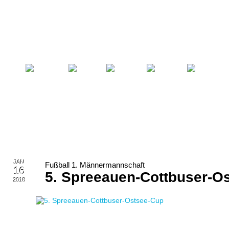
Startseite
Fußball
Billard
Volleyball
Verein
JAN
Fußball 1. Männermannschaft
16
5. Spreeauen-Cottbuser-O
2018