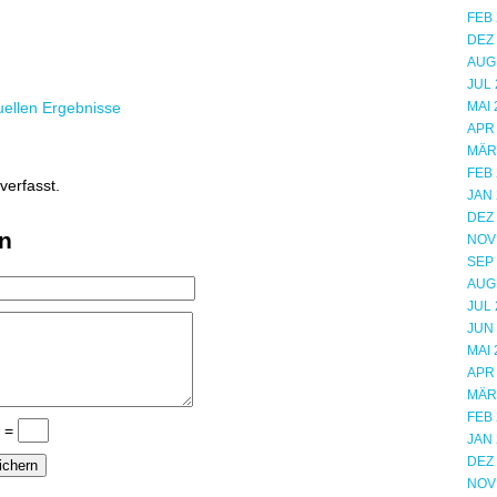
FEB 
DEZ
AUG
JUL 
tuellen Ergebnisse
MAI 
APR
MÄR
FEB 
verfasst.
JAN 
DEZ
n
NOV
SEP
AUG
JUL 
JUN
MAI 
APR
MÄR
FEB 
4 =
JAN 
DEZ
NOV