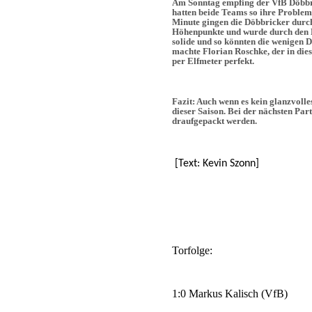
Am Sonntag empfing der VfB Döbbr
hatten beide Teams so ihre Probleme
Minute gingen die Döbbricker durch
Höhenpunkte und wurde durch den K
solide und so könnten die wenigen 
machte Florian Roschke, der in dies
per Elfmeter perfekt.
Fazit: Auch wenn es kein glanzvolles
dieser Saison. Bei der nächsten Pa
draufgepackt werden.
[Text: Kevin Szonn]
Torfolge:
1:0 Markus Kalisch (VfB)