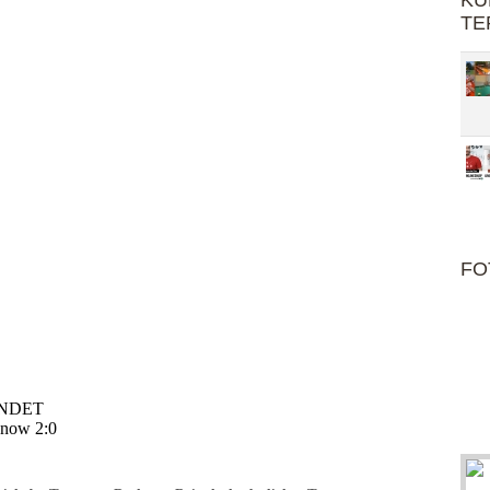
KU
TE
FO
EENDET
hnow 2:0