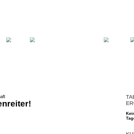
Volleyball
Verein
Shop
Spons
aft
TA
nreiter!
ER
Kei
Tag