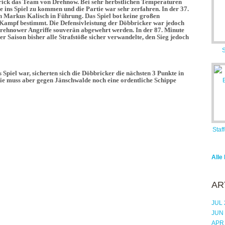
ick das Team von Drehnow. Bei sehr herbstlichen Temperaturen
 ins Spiel zu kommen und die Partie war sehr zerfahren. In der 37.
 Markus Kalisch in Führung. Das Spiel bot keine großen
ampf bestimmt. Die Defensivleistung der Döbbricker war jedoch
Drehnower Angriffe souverän abgewehrt werden. In der 87. Minute
er Saison bisher alle Strafstöße sicher verwandelte, den Sieg jedoch
S
 Spiel war, sicherten sich die Döbbricker die nächsten 3 Punkte in
rtie muss aber gegen Jänschwalde noch eine ordentliche Schippe
Staf
Alle
AR
JUL 
JUN
APR