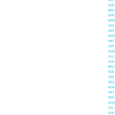
JUL 
JUN
MAI 
APR
MÄR
JAN 
DEZ
NOV
OKT
SEP
AUG
JUL 
JUN
MAI 
FEB 
JAN 
DEZ
NOV
OKT
SEP
AUG
JUL 
JUN