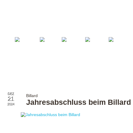
Startseite
Fußball
Billard
Volleyball
Verein
DEZ
Billard
21
Jahresabschluss beim Billard
2024