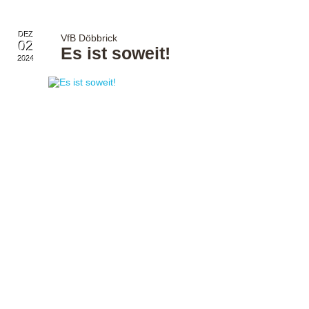
DEZ
VfB Döbbrick
02
Es ist soweit!
2024