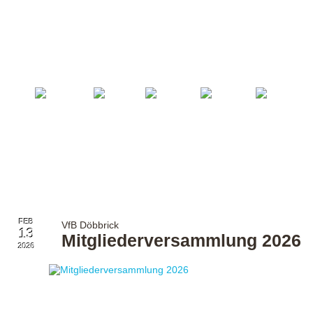
Startseite
Fußball
Billard
Volleyball
Verein
FEB
VfB Döbbrick
13
Mitgliederversammlung 2026
2026